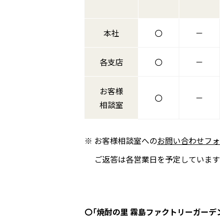
本社
〇
－
各支店
〇
－
お客様
〇
－
相談室
お客様相談室への
お問い合わせフォ
ご返答は各営業日を予定しています
〇「焼酎の里 霧島ファクトリーガーデ