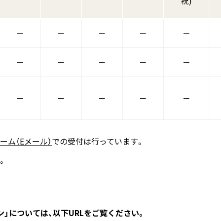
祝)
－
－
－
－
－
－
－
－
－
－
－
－
－
－
－
ーム（Eメール）
での受付は行っています。
。
ン」については、以下URLをご覧ください。